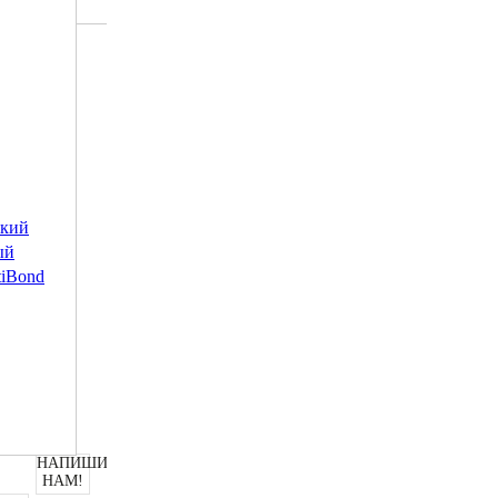
ский
ый
tiBond
НАПИШИТЕ
НАМ!