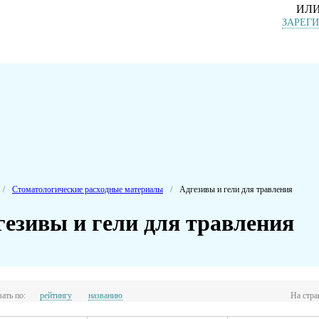
ИЛ
ЗАРЕГ
/
Стоматологические расходные материалы
/
Адгезивы и гели для травления
гезивы и гели для травления
ать по:
рейтингу
названию
На стра