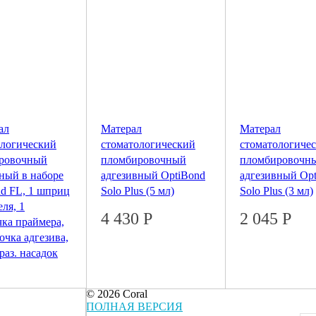
ал
Матерал
Матерал
ологический
стоматологический
стоматологиче
ровочный
пломбировочный
пломбировочн
ный в наборе
адгезивный OptiBond
адгезивный Op
d FL, 1 шприц
Solo Plus (5 мл)
Solo Plus (3 мл)
еля, 1
4 430
Р
2 045
Р
ка праймера,
очка адгезива,
раз. насадок
0
Р
© 2026 Coral
ПОЛНАЯ ВЕРСИЯ