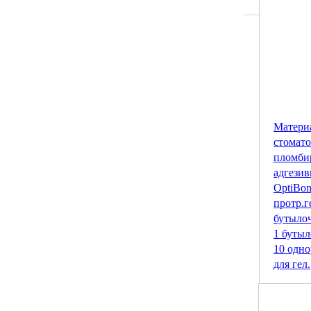
Матери
стомат
пломби
адгезив
OptiBon
протр.г
бутылоч
1 бутыл
10 одно
для гел.
6 25