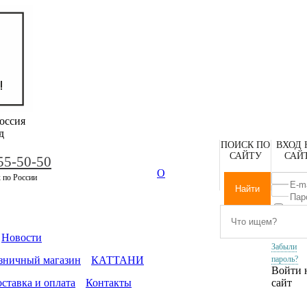
оссия
д
ПОИСК ПО
ВХОД 
САЙТУ
САЙ
55-50-50
О
 по России
Запомни
меня
Новости
Забыли
зничный магазин
КАТТАНИ
пароль?
Войти 
ставка и оплата
Контакты
сайт