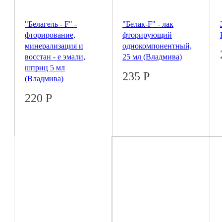
"Белагель - F" -
"Белак-F" - лак
фторирование,
фторирующий
минерализация и
однокомпонентный,
восстан - е эмали,
25 мл (Владмива)
шприц 5 мл
235
Р
(Владмива)
220
Р