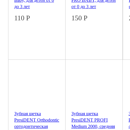
Baby, для детей от 0
PRO BABY, для детей
до 3 лет
от 0 до 3 лет
110
Р
150
Р
Зубная щетка
Зубная щетка
PresiDENT Orthodontic
PresiDENT PROFI
ортодонтическая
Medium 2000, средняя