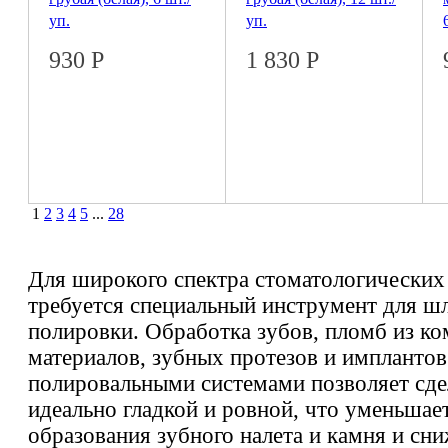
уп.
уп.
930
Р
1 830
Р
1
2
3
4
5
...
28
Для широкого спектра стоматологически
требуется специальный инструмент для ш
полировки. Обработка зубов, пломб из к
материалов, зубных протезов и имплантов
полировальными системами позволяет сде
идеально гладкой и ровной, что уменьшае
образования зубного налета и камня и сн