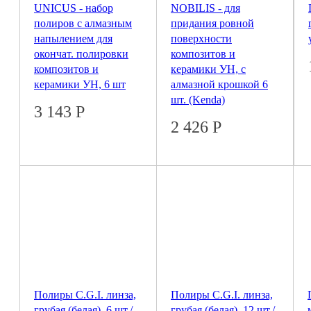
UNICUS - набор
NOBILIS - для
полиров с алмазным
придания ровной
напылением для
поверхности
окончат. полировки
композитов и
композитов и
керамики УН, с
керамики УН, 6 шт
алмазной крошкой 6
шт. (Kenda)
3 143
Р
2 426
Р
Полиры C.G.I. линза,
Полиры C.G.I. линза,
грубая (белая), 6 шт./
грубая (белая), 12 шт./