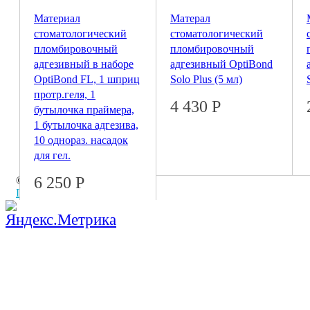
Материал
Матерал
стоматологический
стоматологический
пломбировочный
пломбировочный
адгезивный в наборе
адгезивный OptiBond
OptiBond FL, 1 шприц
Solo Plus (5 мл)
протр.геля, 1
4 430
Р
бутылочка праймера,
1 бутылочка адгезива,
10 однораз. насадок
для гел.
6 250
Р
© 2026 Coral
ПОЛНАЯ ВЕРСИЯ