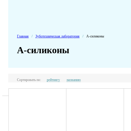
Главная
/
Зуботехническая лаборатория
/
А-силиконы
А-силиконы
Сортировать по:
рейтингу
названию