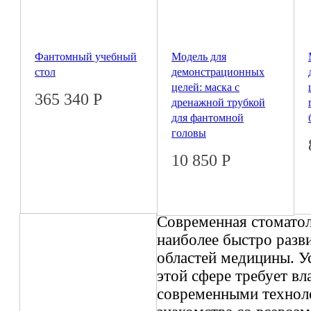
Фантомный учебный
Модель для
стол
демонстрационных
целей: маска с
365 340
Р
дренажной трубкой
для фантомной
головы
10 850
Р
Современная стоматол
наиболее быстро раз
областей медицины. У
этой сфере требует вл
современными технол