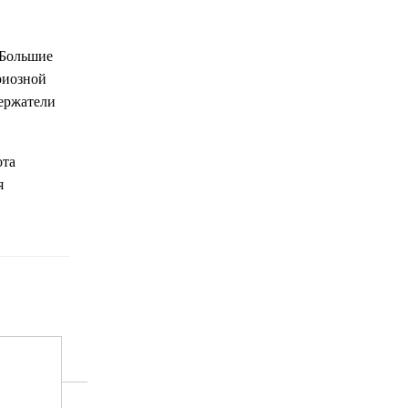
 Большие
риозной
держатели
ота
я