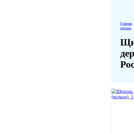
Главная
матриц
Щи
де
Ро