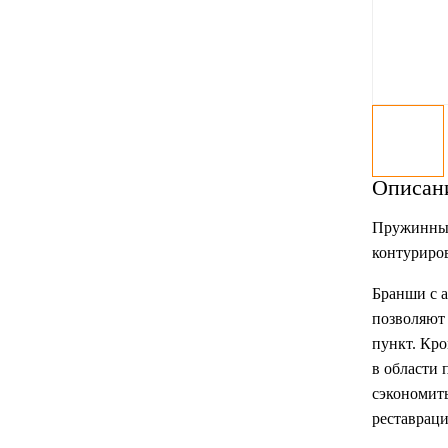
Описан
Пружинные
контуриро
Бранши с 
позволяют
пункт. Кр
в области 
сэкономит
реставраци