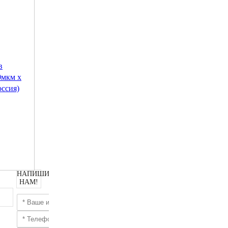
в
0мкм х
ссия)
НАПИШИТЕ
НАМ!