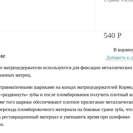
540
Р
В корзин
ие
Добавить к 
 матрицедержатели используются для фиксации металлических
ванных матриц.
атравматичными шариками на концах матрицедержателей Корме
 «раздвинуть» зубы и после пломбирования получить плотный 
оме того шарики обеспечивают плотное прилегание металлическ
перехода пломбировочного материала на боковые грани зуба, что
ь реставрационный материал и уменьшить время при шлифовке
и.