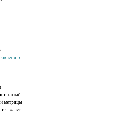
у
сравнению
д
контактный
ой матрицы
 позволяет