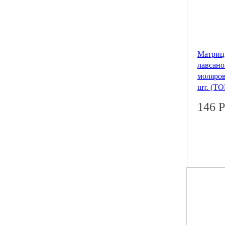
Матриц
лавсано
моляров
шт. (ТО
146
Р