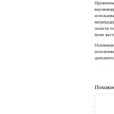
Пружинные
высококорр
использова
матрицедер
полости то
более жес
Основным 
использова
дополните
Похожи