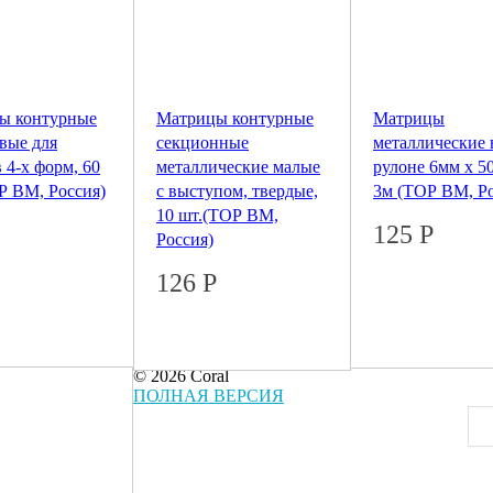
ы контурные
Матрицы контурные
Матрицы
вые для
секционные
металлические 
 4-х форм, 60
металлические малые
рулоне 6мм х 5
Р ВМ, Россия)
с выступом, твердые,
3м (ТОР BM, Ро
10 шт.(ТОР BM,
125
Р
Россия)
126
Р
© 2026 Coral
ПОЛНАЯ ВЕРСИЯ