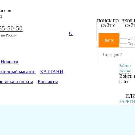
оссия
д
ПОИСК ПО
ВХОД 
САЙТУ
САЙ
55-50-50
О
 по России
Запомни
меня
Новости
Забыли
зничный магазин
КАТТАНИ
пароль?
Войти 
ставка и оплата
Контакты
сайт
ИЛ
ЗАРЕГ