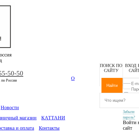
оссия
д
ПОИСК ПО
ВХОД 
САЙТУ
САЙ
55-50-50
О
 по России
Запомни
меня
Новости
Забыли
зничный магазин
КАТТАНИ
пароль?
Войти 
ставка и оплата
Контакты
сайт