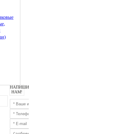
нковые
ые,
я
ан)
НАПИШИТЕ
НАМ!