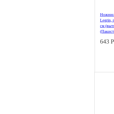
Ножниц
Legrin,
см (выт
(Пакист
643
Р