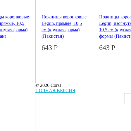
ы коронковые
Ножницы коронковые
Ножницы коро
 прямые, 10,5
Legrin, прямые, 10,5
Legrin, изогнут
янутая форма)
см (круглая форма)
10,5 см (кругла
ан)
(Пакистан)
форма) (Пакист
643
Р
643
Р
© 2026 Coral
ПОЛНАЯ ВЕРСИЯ