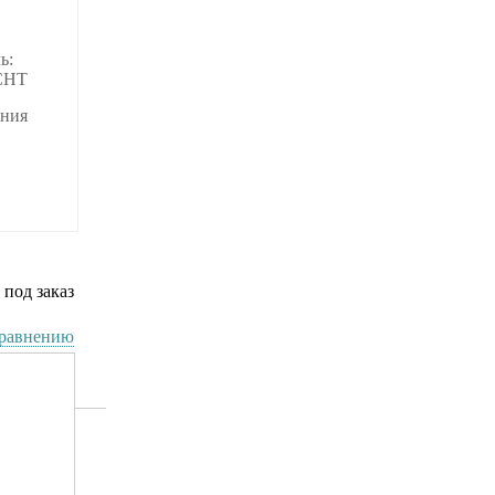
ь:
CHT
ания
 под заказ
сравнению