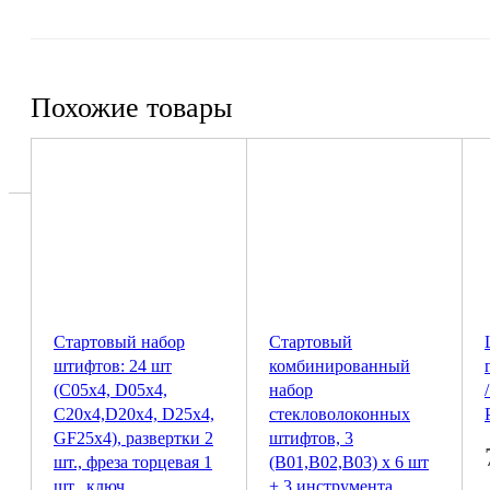
Похожие товары
Стартовый набор
Стартовый
штифтов: 24 шт
комбинированный
(С05х4, D05х4,
набор
С20х4,D20х4, D25х4,
стекловолоконных
GF25х4), развертки 2
штифтов, 3
шт., фреза торцевая 1
(В01,В02,В03) x 6 шт
шт., ключ
+ 3 инструмента