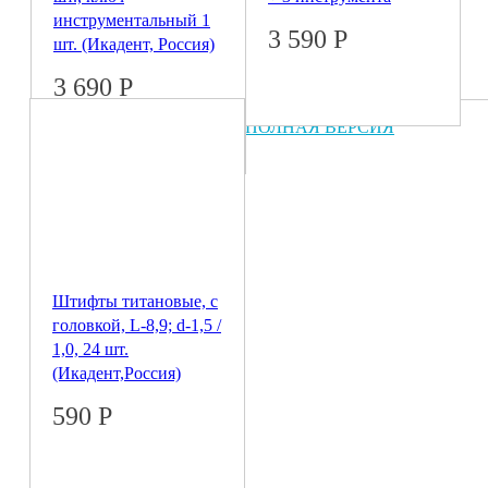
инструментальный 1
3 590
Р
шт. (Икадент, Россия)
3 690
Р
© 2026 Coral
ПОЛНАЯ ВЕРСИЯ
Штифты титановые, с
головкой, L-8,9; d-1,5 /
1,0, 24 шт.
(Икадент,Россия)
590
Р