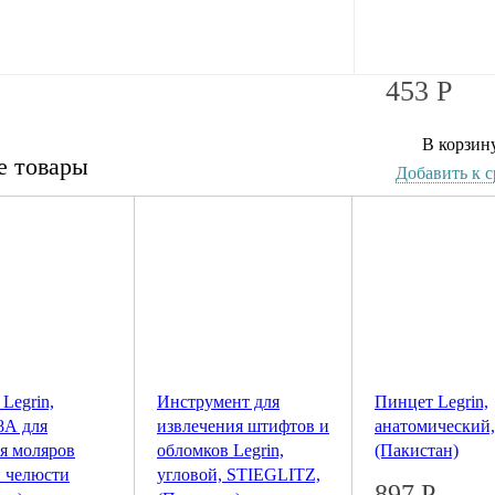
453
Р
В корзин
е товары
Добавить к 
Legrin,
Инструмент для
Пинцет Legrin,
8А для
извлечения штифтов и
анатомический,
я моляров
обломков Legrin,
(Пакистан)
й челюсти
угловой, STIEGLITZ,
897
Р