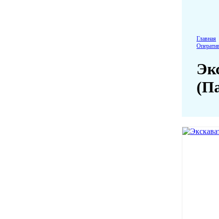
Главная
Операти
Экс
(П