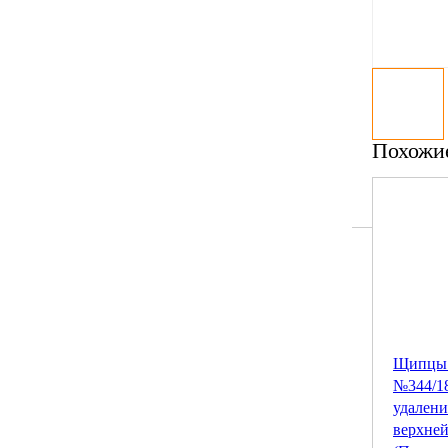
Похожи
Щипцы 
№344/1
удалени
верхне