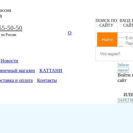
оссия
д
ПОИСК ПО
ВХОД 
САЙТУ
САЙ
55-50-50
О
 по России
Запомни
меня
Новости
Забыли
зничный магазин
КАТТАНИ
пароль?
Войти 
ставка и оплата
Контакты
сайт
ИЛ
ЗАРЕГ