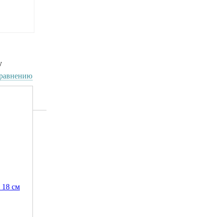
у
сравнению
 18 см