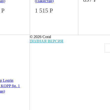
ан)
(Пакистан)
5
Р
1 515
Р
© 2026 Coral
ПОЛНАЯ ВЕРСИЯ
р Legrin
 KOPP fig. 1
ан)