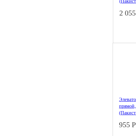
(Пакист
2 05
Элевато
прямой,
(Пакист
955
Р