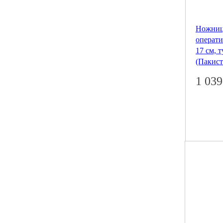
Ножниц
операти
17 см, 
(Пакист
1 03