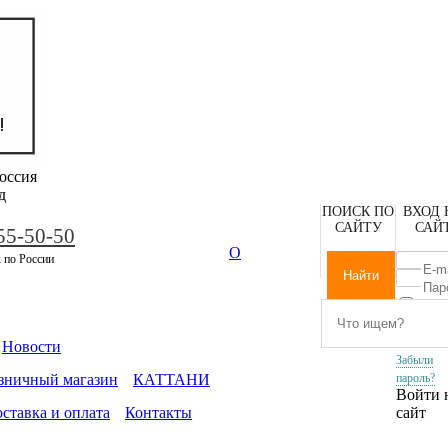
оссия
д
ПОИСК ПО
ВХОД 
САЙТУ
САЙ
55-50-50
О
 по России
Запомни
меня
Новости
Забыли
зничный магазин
КАТТАНИ
пароль?
Войти 
ставка и оплата
Контакты
сайт