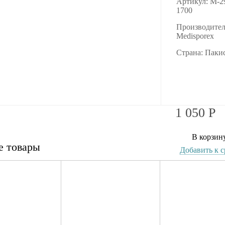
Артикул: M-2
1700
Производител
Medisporex
Страна: Паки
1 050
Р
В корзин
е товары
Добавить к 