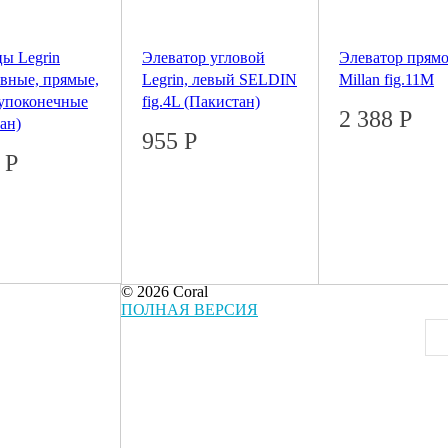
ы Legrin
Элеватор угловой
Элеватор прямо
вные, прямые,
Legrin, левый SELDIN
Millan fig.11М
тупоконечные
fig.4L (Пакистан)
2 388
Р
ан)
955
Р
9
Р
© 2026 Coral
ПОЛНАЯ ВЕРСИЯ