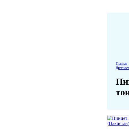
Главная
Диагност
Пи
то